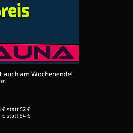
etzt auch am Wochenende!
len
5 € statt 52 €
0 € statt 54 €