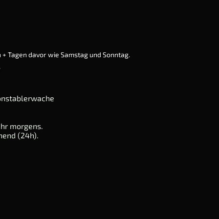
n + Tagen davor wie Samstag und Sonntag.
.
onstablerwache
 Uhr morgens.
end (24h).